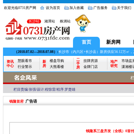
欢迎光临0731房产网
设为首页
加入收藏
广告服务
关于我们
长沙站
湘潭站
株洲站
首页
新房网
（2018.07.02—2018.07.08）:
长沙市（内六区+长沙县）新房供应56.12万㎡，其
二
慧眼看市
楼盘导购
挂牌房源
市场监
资讯
新
地产
手
中心
房
研究
行业警示
大熊看楼
金牌门店
潇湘楼
房
栏目责编:张强/设计:程惊雷/程序:罗楚雄
广告语
钱隆首府
钱隆系三盘齐发（全线）0首