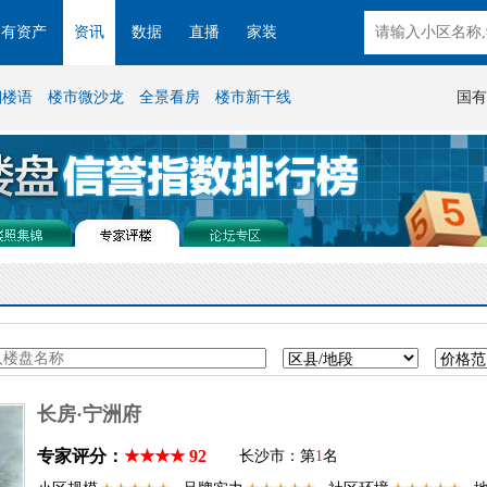
国有资产
资讯
数据
直播
家装
湘楼语
楼市微沙龙
全景看房
楼市新干线
国有
长房·宁洲府
专家评分：
★★★★ 92
长沙市：第
1
名