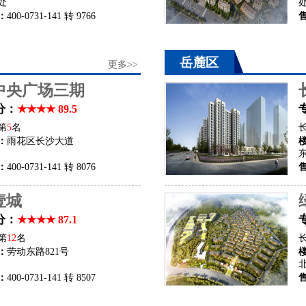
处
：
400-0731-141 转 9766
岳麓区
更多>>
中央广场三期
分：
★★★★ 89.5
第
5
名
：
雨花区长沙大道
：
400-0731-141 转 8076
壹城
分：
★★★★ 87.1
第
12
名
：
劳动东路821号
：
400-0731-141 转 8507