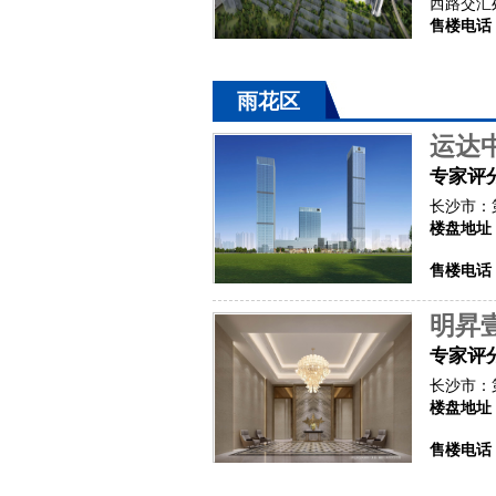
西路交汇
售楼电话
雨花区
运达
专家评
长沙市：
楼盘地址
售楼电话
明昇
专家评
长沙市：
楼盘地址
售楼电话