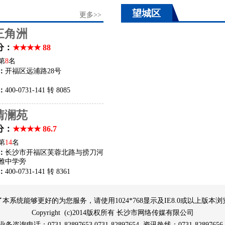
望城区
更多>>
三角洲
分：
★★★★ 88
第
8
名
：
开福区远浦路28号
：
400-0731-141 转 8085
清澜苑
分：
★★★★ 86.7
第
14
名
：
长沙市开福区芙蓉北路与捞刀河
雅中学旁
：
400-0731-141 转 8361
了本系统能够更好的为您服务，请使用1024*768显示及IE8.0或以上版本浏
Copyright (c)2014版权所有 长沙市网络传媒有限公司
咨询电话：0731-82897653 0731-82897654 资讯热线：0731-8289765