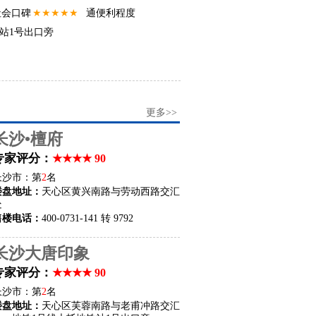
社会口碑
★★★★★
通便利程度
★★★★★
★★★★★
站1号出口旁
更多>>
长沙•檀府
专家评分：
★★★★ 90
长沙市：第
2
名
楼盘地址：
天心区黄兴南路与劳动西路交汇
处
售楼电话：
400-0731-141 转 9792
长沙大唐印象
专家评分：
★★★★ 90
长沙市：第
2
名
楼盘地址：
天心区芙蓉南路与老甫冲路交汇