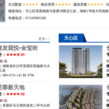
生活配套
★★★★★
物业管理
★★★★★
建筑质量
★★★★★
楼盘地址：天心区芙蓉南路与老甫冲路交汇处，地铁1号线大托地铁
售楼电话：073189905588
天心区
更多>>
建发观悦•金玺街
分：
★★★★ 89
第
6
名
：
湖南省长沙市芙蓉区双杨路与大
汇处
：
400-0731-141 转 9796
芙蓉新天地
分：
★★★★ 88
第
8
名
：
芙蓉区马王堆街道东二环与火炬