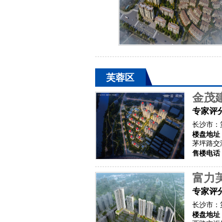
芙蓉区
金茂
专家评
长沙市：
楼盘地址
茅坪路交
售楼电话
富力
专家评
长沙市：
楼盘地址