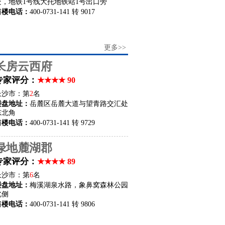
处，地铁1号线大托地铁站1号出口旁
售楼电话：
400-0731-141 转 9017
更多>>
长房云西府
专家评分：
★★★★ 90
长沙市：第
2
名
楼盘地址：
岳麓区岳麓大道与望青路交汇处
东北角
售楼电话：
400-0731-141 转 9729
绿地麓湖郡
专家评分：
★★★★ 89
长沙市：第
6
名
楼盘地址：
梅溪湖泉水路，象鼻窝森林公园
北侧
售楼电话：
400-0731-141 转 9806