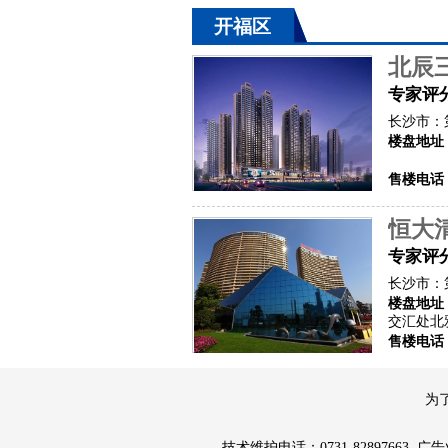
开福区
北辰
专家评
长沙市：
楼盘地址
售楼电话
恒大
专家评
长沙市：
楼盘地址
交汇处北
售楼电话
为
技术维护电话：0731-82897663 广告业务