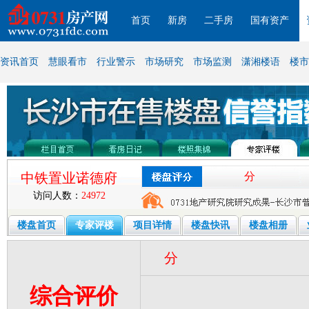
首页
新房
二手房
国有资产
资讯首页
慧眼看市
行业警示
市场研究
市场监测
潇湘楼语
楼市
中铁置业诺德府
分
访问人数：
24972
楼盘首页
专家评楼
项目详情
楼盘快讯
楼盘相册
分
综合评价