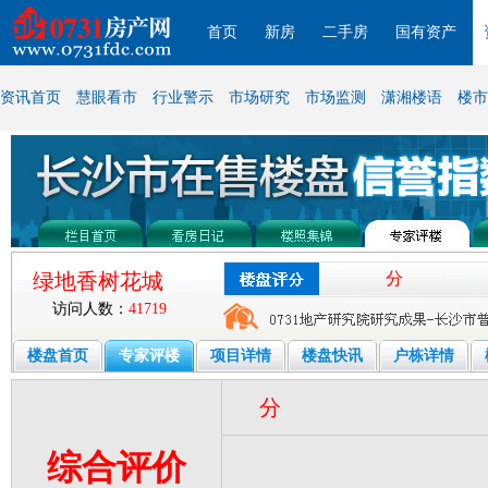
首页
新房
二手房
国有资产
资讯首页
慧眼看市
行业警示
市场研究
市场监测
潇湘楼语
楼市
绿地香树花城
分
访问人数：
41719
楼盘首页
专家评楼
项目详情
楼盘快讯
户栋详情
分
综合评价